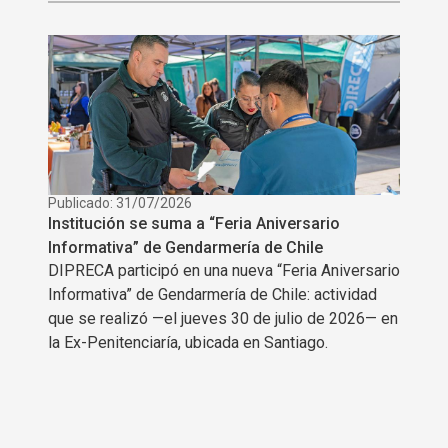
Publicado: 31/07/2026
Publica
ica
Institución se suma a “Feria Aniversario
Direct
ajo y
Informativa” de Gendarmería de Chile
Partic
DIPRECA participó en una nueva “Feria Aniversario
Públic
 acudió
Informativa” de Gendarmería de Chile: actividad
El Tea
a
que se realizó —el jueves 30 de julio de 2026— en
miérco
o y
la Ex-Penitenciaría, ubicada en Santiago.
Públic
n la
Seguri
presen
Duprè.