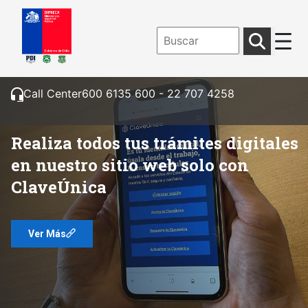
Inicio - DIPRECA
Saltar al contenido principal
Abrir menú de accesibilidad
Call Center
600 6135 600 - 22 707 4258
Realiza todos tus trámites digitales
en nuestro sitio web solo con
ClaveÚnica
Ver Más